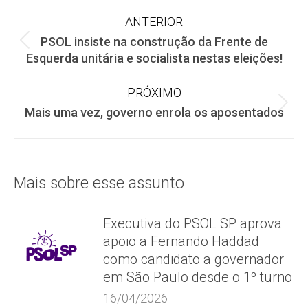
Navegação
ANTERIOR
PSOL insiste na construção da Frente de
de
Post
Esquerda unitária e socialista nestas eleições!
anterior:
post:
PRÓXIMO
Próximo
Mais uma vez, governo enrola os aposentados
post:
Mais sobre esse assunto
Executiva do PSOL SP aprova
apoio a Fernando Haddad
como candidato a governador
em São Paulo desde o 1º turno
16/04/2026