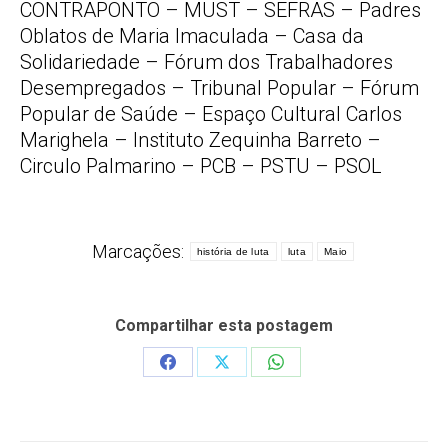
CONTRAPONTO – MUST – SEFRAS – Padres
Oblatos de Maria Imaculada – Casa da
Solidariedade – Fórum dos Trabalhadores
Desempregados – Tribunal Popular – Fórum
Popular de Saúde – Espaço Cultural Carlos
Marighela – Instituto Zequinha Barreto –
Circulo Palmarino – PCB – PSTU – PSOL
Marcações:
história de luta
luta
Maio
Compartilhar esta postagem
Share
Share
Share
on
on
on
Facebook
X
WhatsApp