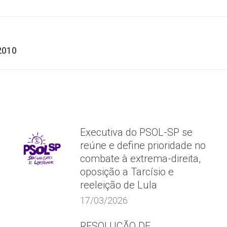
Facebook
X
WhatsApp
Próximo
2010
post:
Executiva do PSOL-SP se
reúne e define prioridade no
combate à extrema-direita,
oposição a Tarcísio e
reeleição de Lula
17/03/2026
RESOLUÇÃO DE