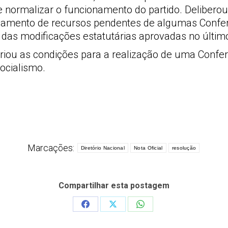
 e normalizar o funcionamento do partido. Deliber
julgamento de recursos pendentes de algumas Confe
s modificações estatutárias aprovadas no últim
riou as condições para a realização de uma Conferen
socialismo.
Marcações:
Diretório Nacional
Nota Oficial
resolução
Compartilhar esta postagem
Share
Share
Share
on
on
on