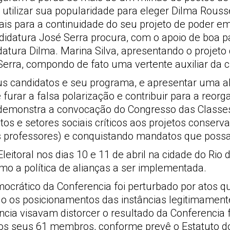
ra utilizar sua popularidade para eleger Dilma Ro
ais para a continuidade do seu projeto de poder em 
didatura José Serra procura, com o apoio de boa pa
atura Dilma. Marina Silva, apresentando o projeto
 Serra, compondo de fato uma vertente auxiliar da 
us candidatos e seu programa, e apresentar uma a
 furar a falsa polarização e contribuir para a reo
demonstra a convocação do Congresso das Classes
os e setores sociais críticos aos projetos conser
 professores) e conquistando mandatos que possam
eitoral nos dias 10 e 11 de abril na cidade do Rio 
mo a política de alianças a ser implementada.
emocrático da Conferencia foi perturbado por atos
 os posicionamentos das instâncias legitimamente 
ancia visavam distorcer o resultado da Conferencia
 dos seus 61 membros, conforme prevê o Estatuto 