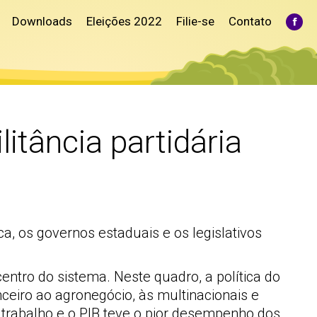
Downloads
Eleições 2022
Filie-se
Contato
Fac
pag
ope
in
ne
win
itância partidária
, os governos estaduais e os legislativos
ntro do sistema. Neste quadro, a política do
nceiro ao agronegócio, às multinacionais e
rabalho e o PIB teve o pior desempenho dos