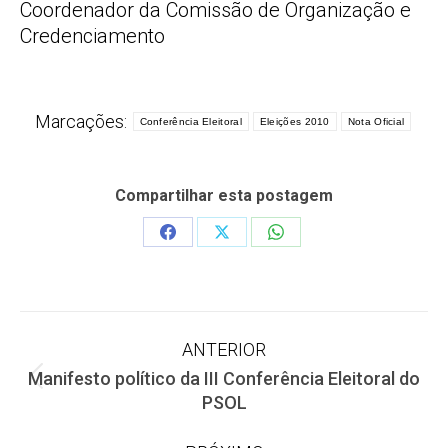
Coordenador da Comissão de Organização e
Credenciamento
Marcações:
Conferência Eleitoral
Eleições 2010
Nota Oficial
Compartilhar esta postagem
Share
Share
Share
on
on
on
Facebook
X
WhatsApp
Navegação
ANTERIOR
Manifesto político da III Conferência Eleitoral do
de
Post
PSOL
anterior: