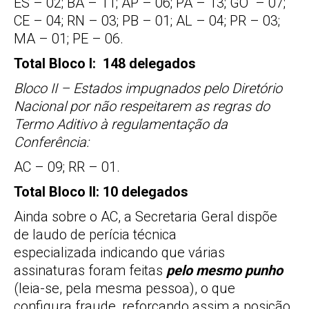
ES – 02; BA – 11; AP – 06; PA – 13; GO – 07;
CE – 04; RN – 03; PB – 01; AL – 04; PR – 03;
MA – 01; PE – 06.
Total Bloco I: 148 delegados
Bloco II – Estados impugnados pelo Diretório
Nacional por não respeitarem as regras do
Termo Aditivo à regulamentação da
Conferência:
AC – 09; RR – 01.
Total Bloco II: 10 delegados
Ainda sobre o AC, a Secretaria Geral dispõe
de laudo de perícia técnica
especializada indicando que várias
assinaturas foram feitas
pelo mesmo punho
(leia-se, pela mesma pessoa), o que
configura fraude, reforçando assim a posição