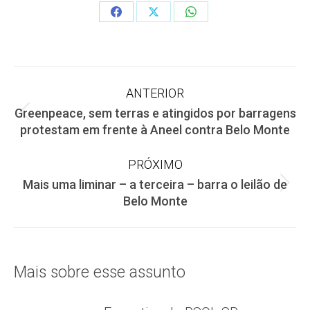
Share
Share
Share
on
on
on
Facebook
X
WhatsApp
Navegação
ANTERIOR
Greenpeace, sem terras e atingidos por barragens
de
Post
protestam em frente à Aneel contra Belo Monte
anterior:
post:
PRÓXIMO
Mais uma liminar – a terceira – barra o leilão de
Próximo
Belo Monte
post:
Mais sobre esse assunto