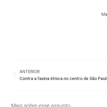
Ma
Navegação
ANTERIOR
de
Post
Contra a faxina étnica no centro de São Paul
anterior:
post:
Mais sobre esse assunto