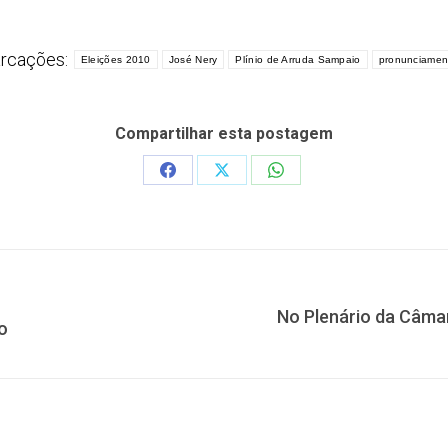
rcações:
Eleições 2010
José Nery
Plínio de Arruda Sampaio
pronunciamen
Compartilhar esta postagem
Share
Share
Share
on
on
on
Facebook
X
WhatsApp
No Plenário da Câmar
Próximo
o
post: