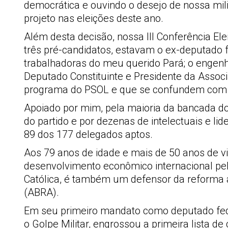
democrática e ouvindo o desejo de nossa mili
projeto nas eleições deste ano.
Além desta decisão, nossa III Conferência Ele
três pré-candidatos, estavam o ex-deputado f
trabalhadoras do meu querido Pará; o engenhe
Deputado Constituinte e Presidente da Associ
programa do PSOL e que se confundem com a p
Apoiado por mim, pela maioria da bancada d
do partido e por dezenas de intelectuais e l
89 dos 177 delegados aptos.
Aos 79 anos de idade e mais de 50 anos de v
desenvolvimento econômico internacional pel
Católica, é também um defensor da reforma a
(ABRA).
Em seu primeiro mandato como deputado feder
o Golpe Militar, engrossou a primeira lista d