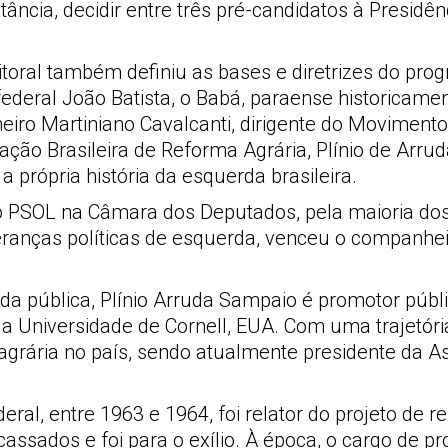
tância, decidir entre três pré-candidatos à Presid
itoral também definiu as bases e diretrizes do prog
ederal João Batista, o Babá, paraense historicamen
iro Martiniano Cavalcanti, dirigente do Movimento
ação Brasileira de Reforma Agrária, Plínio de Arr
rópria história da esquerda brasileira.
o PSOL na Câmara dos Deputados, pela maioria dos
ideranças políticas de esquerda, venceu o companhe
ida pública, Plínio Arruda Sampaio é promotor púb
a Universidade de Cornell, EUA. Com uma trajetóri
grária no país, sendo atualmente presidente da As
al, entre 1963 e 1964, foi relator do projeto de 
e cassados e foi para o exílio. À época, o cargo de