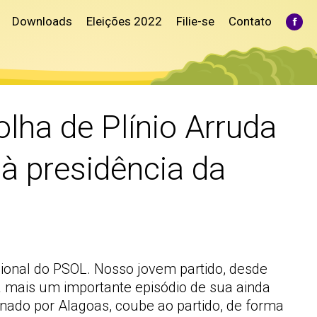
Downloads
Eleições 2022
Filie-se
Contato
Fac
pag
ope
in
ne
win
lha de Plínio Arruda
 presidência da
acional do PSOL. Nosso jovem partido, desde
 mais um importante episódio de sua ainda
nado por Alagoas, coube ao partido, de forma