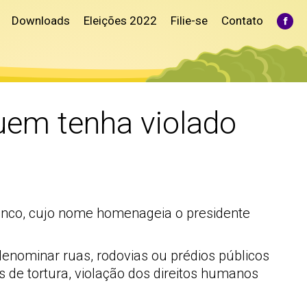
Downloads
Eleições 2022
Filie-se
Contato
Fac
pag
ope
in
ne
win
uem tenha violado
ranco, cujo nome homenageia o presidente
enominar ruas, rodovias ou prédios públicos
 de tortura, violação dos direitos humanos