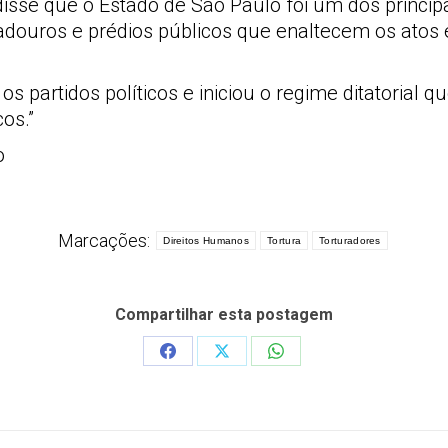
sse que o Estado de São Paulo foi um dos principai
douros e prédios públicos que enaltecem os atos e 
 partidos políticos e iniciou o regime ditatorial q
os.”
o
Marcações:
Direitos Humanos
Tortura
Torturadores
Compartilhar esta postagem
Share
Share
Share
on
on
on
Facebook
X
WhatsApp