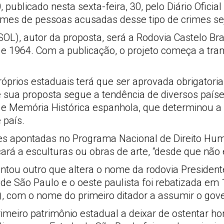
 publicado nesta sexta-feira, 30, pelo Diário Oficia
es de pessoas acusadas desse tipo de crimes sej
SOL), autor da proposta, será a Rodovia Castelo B
de 1964. Com a publicação, o projeto começa a tra
óprios estaduais terá que ser aprovada obrigator
ue sua proposta segue a tendência de diversos pa
de Memória Histórica espanhola, que determinou a 
 país.
es apontadas no Programa Nacional de Direito Hum
licará a esculturas ou obras de arte, “desde que 
ntou outro que altera o nome da rodovia President
a de São Paulo e o oeste paulista foi rebatizada e
com o nome do primeiro ditador a assumir o govern
imeiro patrimônio estadual a deixar de ostentar h