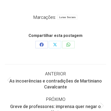
Marcações:
Lutas Sociais
Compartilhar esta postagem
Share
Share
Share
on
on
on
Facebook
X
WhatsApp
Navegação
ANTERIOR
As incoerências e contradições de Martiniano
de
Post
Cavalcante
anterior:
post:
PRÓXIMO
Greve de professores: imprensa quer negar o
Próximo