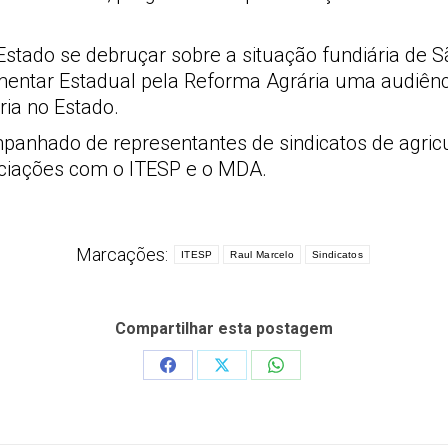
Estado se debruçar sobre a situação fundiária de 
amentar Estadual pela Reforma Agrária uma audiênc
ria no Estado.
anhado de representantes de sindicatos de agricul
ciações com o ITESP e o MDA.
Marcações:
ITESP
Raul Marcelo
Sindicatos
Compartilhar esta postagem
Share
Share
Share
on
on
on
Facebook
X
WhatsApp