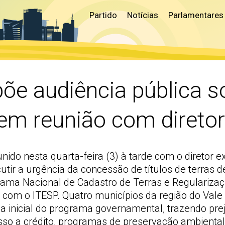
Partido
Notícias
Parlamentares
õe audiência pública s
 em reunião com direto
do nesta quarta-feira (3) à tarde com o diretor ex
tir a urgência da concessão de títulos de terras d
rama Nacional de Cadastro de Terras e Regularizaçã
m o ITESP. Quatro municípios da região do Vale do
 inicial do programa governamental, trazendo prej
sso a crédito, programas de preservação ambient