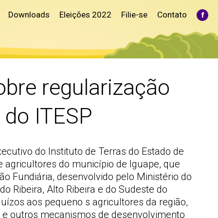
Downloads
Eleições 2022
Filie-se
Contato
Fac
pag
ope
in
ne
win
obre regularização
r do ITESP
ecutivo do Instituto de Terras do Estado de
e agricultores do município de Iguape, que
o Fundiária, desenvolvido pelo Ministério do
 Ribeira, Alto Ribeira e do Sudeste do
uízos aos pequeno s agricultores da região,
al e outros mecanismos de desenvolvimento