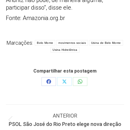
Andritz não pode, de maneira alguma,
participar disso”, disse ele.
Fonte: Amazonia.org.br
Marcações:
Belo Monte
movimentos sociais
Usina de Belo Monte
Usina Hidrelétrica
Compartilhar esta postagem
Share
Share
Share
on
on
on
Facebook
X
WhatsApp
Navegação
ANTERIOR
Post
PSOL São José do Rio Preto elege nova direção
de