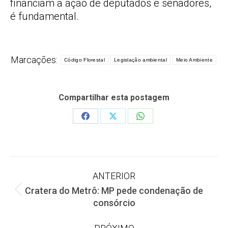
financiam a ação de deputados e senadores,
é fundamental.
Marcações:
Código Florestal
Legislação ambiental
Meio Ambiente
Compartilhar esta postagem
Share
Share
Share
on
on
on
Facebook
X
WhatsApp
Navegação
ANTERIOR
Cratera do Metrô: MP pede condenação de
de
Post
consórcio
anterior: