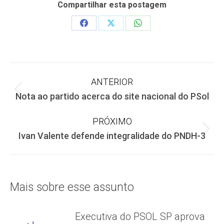
Compartilhar esta postagem
Share
Share
Share
on
on
on
Facebook
X
WhatsApp
Navegação
ANTERIOR
Post
Nota ao partido acerca do site nacional do PSol
de
anterior:
PRÓXIMO
post:
Próximo
Ivan Valente defende integralidade do PNDH-3
post:
Mais sobre esse assunto
Executiva do PSOL SP aprova