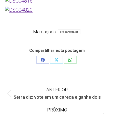
Marcações:
pré-candidatos
Compartilhar esta postagem
Share
Share
Share
on
on
on
Facebook
X
WhatsApp
Navegação
ANTERIOR
Post
Serra diz: vote em um careca e ganhe dois
de
anterior:
PRÓXIMO