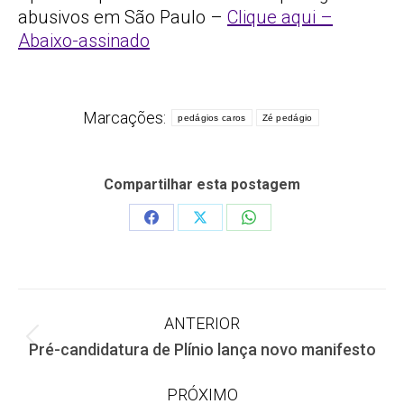
abusivos em São Paulo –
Clique aqui –
Abaixo-assinado
Marcações:
pedágios caros
Zé pedágio
Compartilhar esta postagem
Share
Share
Share
on
on
on
Facebook
X
WhatsApp
Navegação
ANTERIOR
Post
Pré-candidatura de Plínio lança novo manifesto
de
anterior:
PRÓXIMO