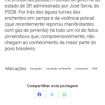
estado de SP, administrado por José Serra, do
PSDB. Por trás das águas turvas das
enchentes em sampa e da violência policial
(que recentemente reprimiu manifestantes
com gás de pimenta) há todo um rol de fatos
jornalísticos que, compreensivelmente, não
chegam ao conhecimento da maior parte do
povo brasileiro.
Marcações:
Corrupção
corrupção em Brasília
corruptores
GDF
Compartilhar esta postagem
Share
Share
Share
on
on
on