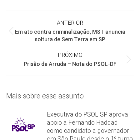
Facebook
X
WhatsApp
Navegação
ANTERIOR
Em ato contra criminalização, MST anuncia
de
Post
soltura de Sem Terra em SP
anterior:
post:
PRÓXIMO
Próximo
Prisão de Arruda – Nota do PSOL-DF
post:
Mais sobre esse assunto
Executiva do PSOL SP aprova
apoio a Fernando Haddad
como candidato a governador
em São Paulo desde o 1º turno