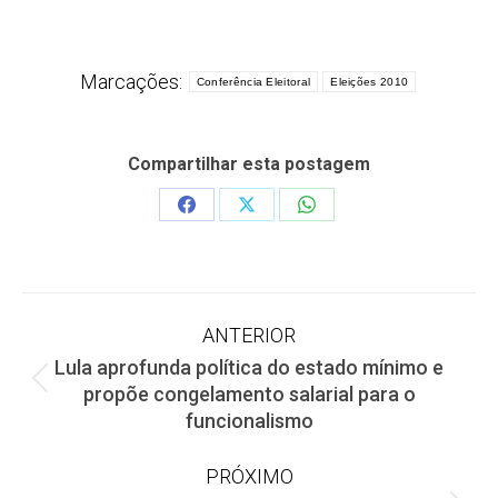
Marcações:
Conferência Eleitoral
Eleições 2010
Compartilhar esta postagem
Share
Share
Share
on
on
on
Facebook
X
WhatsApp
Navegação
ANTERIOR
Lula aprofunda política do estado mínimo e
de
Post
propõe congelamento salarial para o
anterior:
funcionalismo
post:
PRÓXIMO