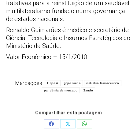
tratativas para a reinstituição de um saudável
multilateralismo fundado numa governança
de estados nacionais.
Reinaldo Guimarães é médico e secretário de
Ciência, Tecnologia e Insumos Estratégicos do
Ministério da Saúde.
Valor Econômico – 15/1/2010
Marcações:
Gripe A
gripe suína
indústria farmacêutica
pandêmia de mercado
Saúde
Compartilhar esta postagem
Share
Share
Share