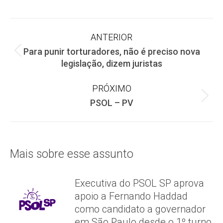
on
on
on
Facebook
X
WhatsApp
Navegação
ANTERIOR
Para punir torturadores, não é preciso nova
de
Post
legislação, dizem juristas
anterior:
post:
PRÓXIMO
Próximo
PSOL – PV
post:
Mais sobre esse assunto
Executiva do PSOL SP aprova
apoio a Fernando Haddad
como candidato a governador
em São Paulo desde o 1º turno