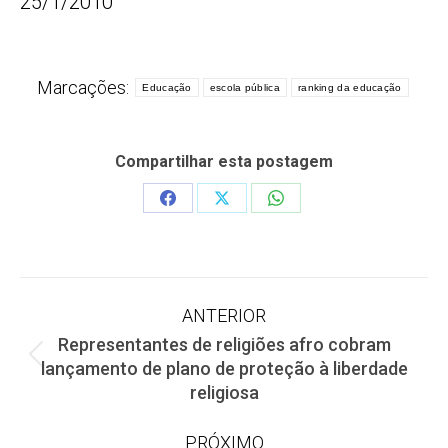
25/1/2010
Marcações:
Educação
escola pública
ranking da educação
Compartilhar esta postagem
Share
Share
Share
on
on
on
Facebook
X
WhatsApp
Navegação
ANTERIOR
Representantes de religiões afro cobram
de
Post
lançamento de plano de proteção à liberdade
anterior:
religiosa
post:
PRÓXIMO