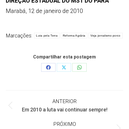
DIREÇÃO ESTADUAL DO MST DO PARÁ
Marabá, 12 de janeiro de 2010
Marcações:
Luta pela Terra
Reforma Agrária
Veja jornalismo porco
Compartilhar esta postagem
Share
Share
Share
on
on
on
Facebook
X
WhatsApp
Navegação
ANTERIOR
Post
Em 2010 a luta vai continuar sempre!
de
anterior:
PRÓXIMO