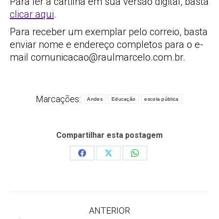
Para ler a cartilha em sua versão digital, basta
clicar aqui
.
Para receber um exemplar pelo correio, basta
enviar nome e endereço completos para o e-
mail
comunicacao@raulmarcelo.com.br
.
Marcações:
Andes
Educação
escola pública
Compartilhar esta postagem
Share
Share
Share
on
on
on
Facebook
X
WhatsApp
Navegação
ANTERIOR