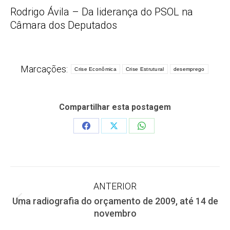
Rodrigo Ávila – Da liderança do PSOL na
Câmara dos Deputados
Marcações:
Crise Econômica
Crise Estrutural
desemprego
Compartilhar esta postagem
Share
Share
Share
on
on
on
Facebook
X
WhatsApp
Navegação
ANTERIOR
Uma radiografia do orçamento de 2009, até 14 de
de
Post
novembro
anterior: