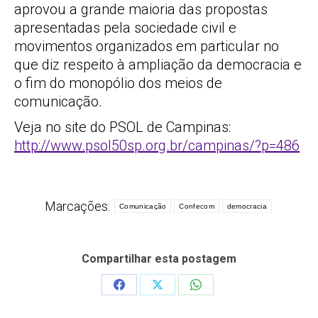
aprovou a grande maioria das propostas
apresentadas pela sociedade civil e
movimentos organizados em particular no
que diz respeito à ampliação da democracia e
o fim do monopólio dos meios de
comunicação.
Veja no site do PSOL de Campinas:
http://www.psol50sp.org.br/campinas/?p=486
Marcações:
Comunicação
Confecom
democracia
Compartilhar esta postagem
Share
Share
Share
on
on
on