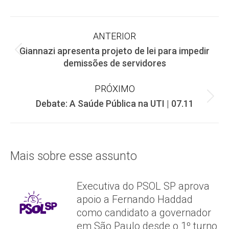
Facebook
X
WhatsApp
Navegação
ANTERIOR
Giannazi apresenta projeto de lei para impedir
de
Post
demissões de servidores
anterior:
post:
PRÓXIMO
Próximo
Debate: A Saúde Pública na UTI | 07.11
post:
Mais sobre esse assunto
Executiva do PSOL SP aprova
apoio a Fernando Haddad
como candidato a governador
em São Paulo desde o 1º turno