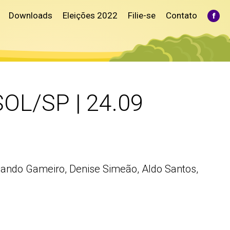
Downloads
Eleições 2022
Filie-se
Contato
Fac
pag
ope
in
ne
win
SOL/SP | 24.09
rnando Gameiro, Denise Simeão, Aldo Santos,