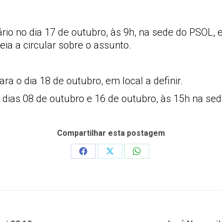
io no dia 17 de outubro, às 9h, na sede do PSOL, e
eia a circular sobre o assunto.
ra o dia 18 de outubro, em local a definir.
dias 08 de outubro e 16 de outubro, às 15h na sed
Compartilhar esta postagem
Share
Share
Share
on
on
on
Facebook
X
WhatsApp