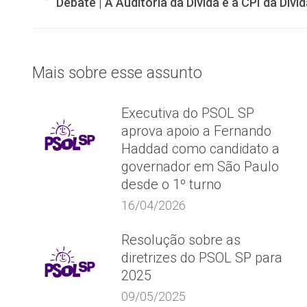
Post
Debate | A Auditoria da Dívida e a CPI da Dívid
de
anterior:
post:
Mais sobre esse assunto
Executiva do PSOL SP
aprova apoio a Fernando
Haddad como candidato a
governador em São Paulo
desde o 1º turno
16/04/2026
Resolução sobre as
diretrizes do PSOL SP para
2025
09/05/2025