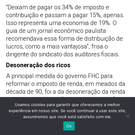
“Deixam de pagar os 34% de imposto e
contribuição e passam a pagar 15%, apenas.
Isso representa uma economia de 19%. O
guia de um jornal econômico paulista
recomendava essa forma de distribuição de
lucros, como a mais vantajosa”, frisa o
dirigente do sindicato dos auditores fiscais.
Desoneração dos ricos
A principal medida do governo FHC para
reformar o imposto de renda, em meados da
década de 90, foi a da desoneração da renda
do capital. A pessoa física, ao contrário, foi
Usamos cookies para garantir que oferecemos a melhor
penalizada com o congelamento da tabela. E
experiência em nosso site. Se você continuar a usar este site,
mais pessoas tiveram de passar a declarar à
assumiremos que você está satisfeito com ele.
Receita. “A tabela ficou congelada por cinco
Ok
anos e provocou uma defasagem de 35%. No