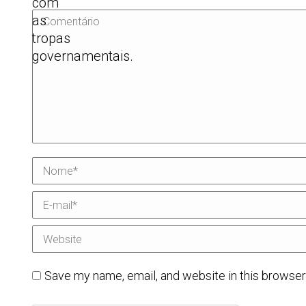
com
Comentário
as
tropas
governamentais.
Nome *
E-mail *
Website
Save my name, email, and website in this browser