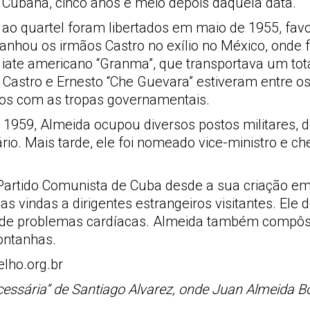
Cubana, cinco anos e meio depois daquela data.
ao quartel foram libertados em maio de 1955, favo
mpanhou os irmãos Castro no exílio no México, ond
ate americano “Granma”, que transportava um tota
 Castro e Ernesto “Che Guevara” estiveram entre os
tos com as tropas governamentais.
 1959, Almeida ocupou diversos postos militares, 
rio. Mais tarde, ele foi nomeado vice-ministro e c
 Partido Comunista de Cuba desde a sua criação e
 vindas a dirigentes estrangeiros visitantes. Ele 
 de problemas cardíacas. Almeida também compôs 
ontanhas.
lho.org.br
cessária” de Santiago Alvarez, onde Juan Almeida B