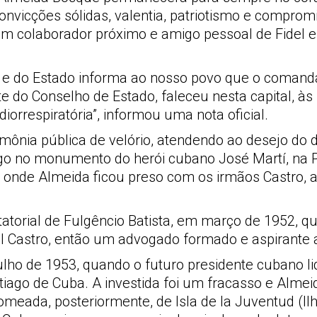
onvicções sólidas, valentia, patriotismo e compr
m colaborador próximo e amigo pessoal de Fidel e 
do e do Estado informa ao nosso povo que o coman
e do Conselho de Estado, faleceu nesta capital, às 
orrespiratória”, informou uma nota oficial.
ônia pública de velório, atendendo ao desejo do 
go no monumento do herói cubano José Martí, na
 onde Almeida ficou preso com os irmãos Castro, a
itatorial de Fulgêncio Batista, em março de 1952, 
l Castro, então um advogado formado e aspirante 
ulho de 1953, quando o futuro presidente cubano 
ntiago de Cuba. A investida foi um fracasso e Alme
nomeada, posteriormente, de Isla de la Juventud (I