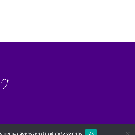
Site desenvolvido por
Appmobi
sumiremos que você está satisfeito com ele.
Ok