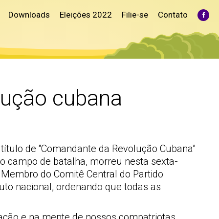
Downloads
Eleições 2022
Filie-se
Contato
Fac
pag
ope
in
ne
win
lução cubana
título de “Comandante da Revolução Cubana”
 do campo de batalha, morreu nesta sexta-
a. Membro do Comitê Central do Partido
luto nacional, ordenando que todas as
ção e na mente de nossos compatriotas,