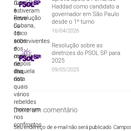
rumo
Guevara”
Haddad como candidato a
à
estiveram
governador em São Paulo
Revolução
entre
desde o 1º turno
Cubana,
os
16/04/2026
cinco
16
anos
sobreviventes
Resolução sobre as
e
dos
diretrizes do PSOL SP para
meio
confrontos
2025
depois
na
09/05/2025
daquela
ilha,
data.
nos
quais
vários
rebeldes
morreram
Deixe um comentário
nos
confrontos
Seu endereço de e-mail não será publicado. Campo