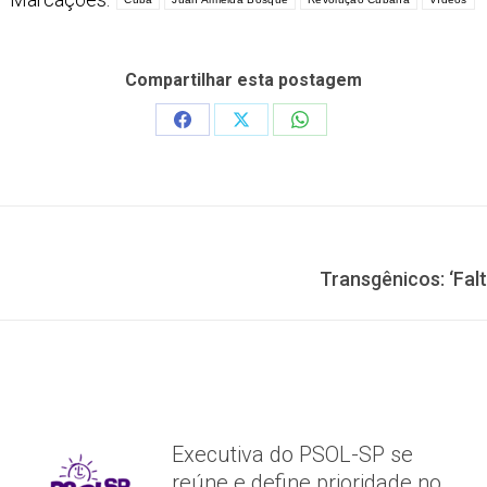
Compartilhar esta postagem
Share
Share
Share
on
on
on
Facebook
X
WhatsApp
Próximo
Transgênicos: ‘Falt
post:
Executiva do PSOL-SP se
reúne e define prioridade no