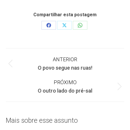
Compartilhar esta postagem
Share
Share
Share
on
on
on
Facebook
X
WhatsApp
Navegação
ANTERIOR
Post
O povo segue nas ruas!
de
anterior:
PRÓXIMO
post:
Próximo
O outro lado do pré-sal
post:
Mais sobre esse assunto