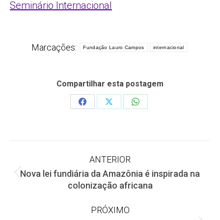
Seminário Internacional
Marcações:
Fundação Lauro Campos
internacional
Compartilhar esta postagem
Share
Share
Share
on
on
on
Facebook
X
WhatsApp
Navegação
ANTERIOR
Nova lei fundiária da Amazônia é inspirada na
de
Post
colonização africana
anterior:
post:
PRÓXIMO