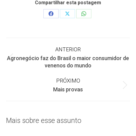
Compartilhar esta postagem
Share
Share
Share
on
on
on
Facebook
X
WhatsApp
Navegação
ANTERIOR
Agronegócio faz do Brasil o maior consumidor de
de
Post
venenos do mundo
anterior:
post:
PRÓXIMO
Próximo
Mais provas
post:
Mais sobre esse assunto