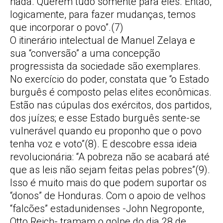
nada. Querem tudo somente para eles. Então,
logicamente, para fazer mudanças, temos
que incorporar o povo”.(7)
O itinerário intelectual de Manuel Zelaya e
sua “conversão” a uma concepção
progressista da sociedade são exemplares.
No exercício do poder, constata que “o Estado
burguês é composto pelas elites econômicas.
Estão nas cúpulas dos exércitos, dos partidos,
dos juízes; e esse Estado burguês sente-se
vulnerável quando eu proponho que o povo
tenha voz e voto”(8). E descobre essa ideia
revolucionária: “A pobreza não se acabará até
que as leis não sejam feitas pelas pobres”(9).
Isso é muito mais do que podem suportar os
“donos” de Honduras. Com o apoio de velhos
“falcões” estadunidenses -John Negroponte,
Otto Reich- tramam o golpe do dia 28 de