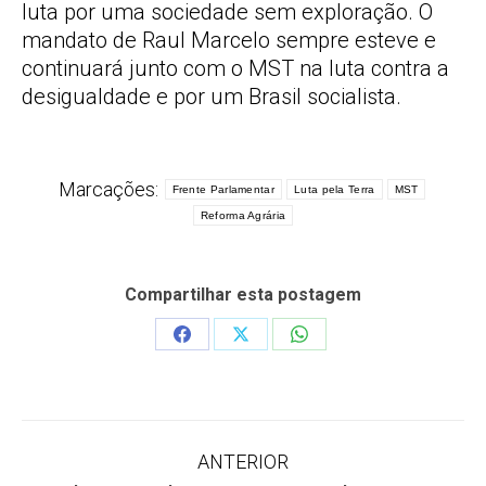
luta por uma sociedade sem exploração. O
mandato de Raul Marcelo sempre esteve e
continuará junto com o MST na luta contra a
desigualdade e por um Brasil socialista.
Marcações:
Frente Parlamentar
Luta pela Terra
MST
Reforma Agrária
Compartilhar esta postagem
Share
Share
Share
on
on
on
Facebook
X
WhatsApp
Navegação
ANTERIOR