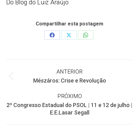
Do Blog do Luiz Araújo
Compartilhar esta postagem
Share
Share
Share
on
on
on
Facebook
X
WhatsApp
Navegação
ANTERIOR
Post
Mészáros: Crise e Revolução
de
anterior:
PRÓXIMO
post:
2º Congresso Estadual do PSOL | 11 e 12 de julho |
Próximo
E.E.Lasar Segall
post: