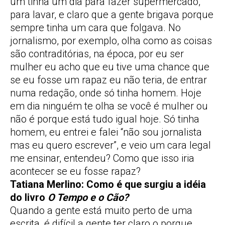
um tinha um dia para fazer supermercado,
para lavar, e claro que a gente brigava porque
sempre tinha um cara que folgava. No
jornalismo, por exemplo, olha como as coisas
são contraditórias, na época, por eu ser
mulher eu acho que eu tive uma chance que
se eu fosse um rapaz eu não teria, de entrar
numa redação, onde só tinha homem. Hoje
em dia ninguém te olha se você é mulher ou
não é porque está tudo igual hoje. Só tinha
homem, eu entrei e falei “não sou jornalista
mas eu quero escrever”, e veio um cara legal
me ensinar, entendeu? Como que isso iria
acontecer se eu fosse rapaz?
Tatiana Merlino: Como é que surgiu a idéia
do livro
O Tempo e o Cão?
Quando a gente está muito perto de uma
escrita, é difícil a gente ter claro o porque