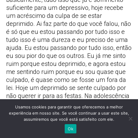
suficiente para um depressivo, hoje recebe
um acréscimo da culpa de se estar
deprimido. Ai faz parte do que você falou, não
é só que eu estou passando por tudo isso e
tudo isso é uma dureza e eu preciso de uma
ajuda. Eu estou passando por tudo isso, então
eu sou pior do que os outros. Eu já me sinto
ruim porque estou deprimido, e agora estou
me sentindo ruim porque eu sou quase que
culpado, é quase como se fosse um fora da
lei. Hoje um deprimido se sente culpado por
não querer ir para as festas. Na adolescência
isso é tremendo, os adolescentes, que é a
Usamos cookies para garantir que oferecemos a melhor
idade de ouro na sociedade de consumo, os
experiência em nosso site. Se você continuar a usar este site,
adolescentes são o outdoor da sociedade de
assumiremos que você está satisfeito com ele.
consumo, eles aparecem como nossos
Ok
representantes, já que são mais livres, não