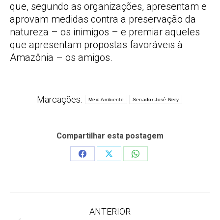
que, segundo as organizações, apresentam e
aprovam medidas contra a preservação da
natureza – os inimigos – e premiar aqueles
que apresentam propostas favoráveis à
Amazônia – os amigos.
Marcações:
Meio Ambiente
Senador José Nery
Compartilhar esta postagem
Share
Share
Share
on
on
on
Facebook
X
WhatsApp
Navegação
ANTERIOR