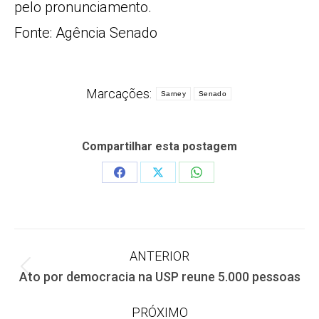
pelo pronunciamento.
Fonte: Agência Senado
Marcações:
Sarney
Senado
Compartilhar esta postagem
Share
Share
Share
on
on
on
Facebook
X
WhatsApp
Navegação
ANTERIOR
Post
Ato por democracia na USP reune 5.000 pessoas
de
anterior:
PRÓXIMO