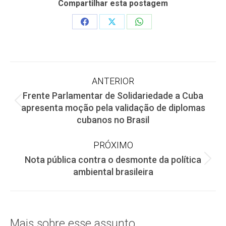
Compartilhar esta postagem
Share
Share
Share
on
on
on
Facebook
X
WhatsApp
Navegação
ANTERIOR
Frente Parlamentar de Solidariedade a Cuba
de
Post
apresenta moção pela validação de diplomas
anterior:
cubanos no Brasil
post:
PRÓXIMO
Nota pública contra o desmonte da política
Próximo
ambiental brasileira
post:
Mais sobre esse assunto