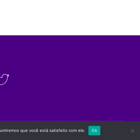
Site desenvolvido por
Appmobi
sumiremos que você está satisfeito com ele.
Ok