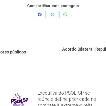
Compartilhar esta postagem
Share
Share
Share
on
on
on
Facebook
X
WhatsApp
Acordo Bilateral: Repúb
Próximo
ores públicos
post:
Executiva do PSOL-SP se
reúne e define prioridade no
combate à extrema-direita,