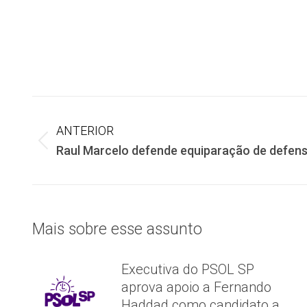
Navegação
ANTERIOR
de
Post
Raul Marcelo defende equiparação de defens
anterior:
post:
Mais sobre esse assunto
Executiva do PSOL SP
aprova apoio a Fernando
Haddad como candidato a