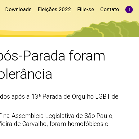
Downloads
Eleições 2022
Filie-se
Contato
Fac
pag
ope
in
ne
win
 pós-Parada foram
olerância
ridos após a 13ª Parada de Orgulho LGBT de
na Assembleia Legislativa de São Paulo,
ieira de Carvalho, foram homofóbicos e