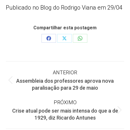
Publicado no Blog do Rodrigo Viana em 29/04
Compartilhar esta postagem
Share
Share
Share
on
on
on
Facebook
X
WhatsApp
Navegação
ANTERIOR
Assembleia dos professores aprova nova
de
Post
paralisação para 29 de maio
anterior:
post:
PRÓXIMO
Crise atual pode ser mais intensa do que a de
Próximo
1929, diz Ricardo Antunes
post: