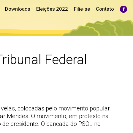
Downloads
Eleições 2022
Filie-se
Contato
Fac
pag
ope
in
ne
win
ribunal Federal
mil velas, colocadas pelo movimento popular
lmar Mendes. O movimento, em protesto na
go de presidente. O bancada do PSOL no