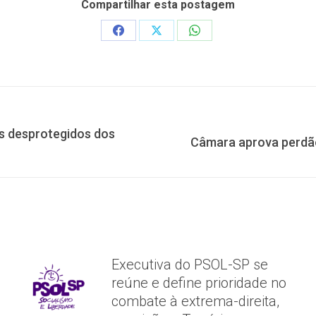
Compartilhar esta postagem
Share
Share
Share
on
on
on
Facebook
X
WhatsApp
s desprotegidos dos
Próximo
Câmara aprova perdão
post:
Executiva do PSOL-SP se
reúne e define prioridade no
combate à extrema-direita,