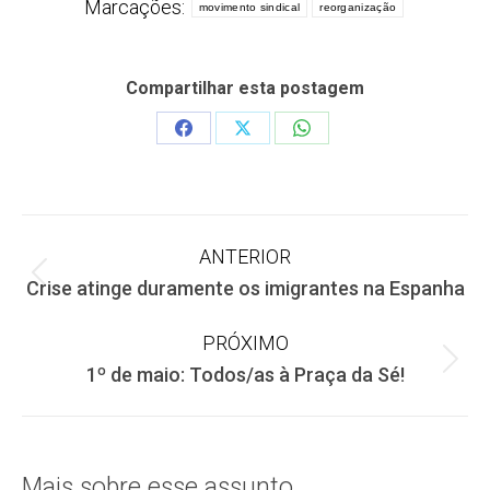
Marcações:
movimento sindical
reorganização
Compartilhar esta postagem
Share
Share
Share
on
on
on
Facebook
X
WhatsApp
Navegação
ANTERIOR
Post
Crise atinge duramente os imigrantes na Espanha
de
anterior:
PRÓXIMO
post:
Próximo
1º de maio: Todos/as à Praça da Sé!
post:
Mais sobre esse assunto