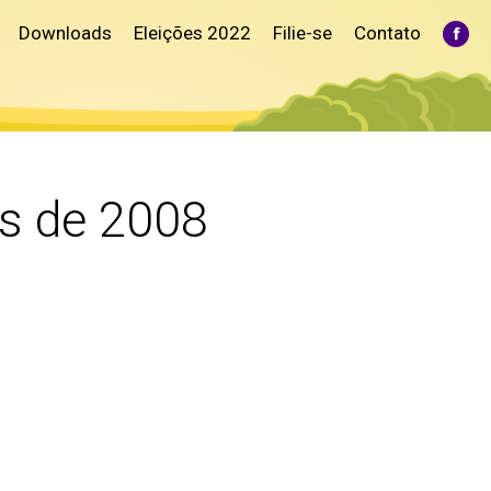
Downloads
Eleições 2022
Filie-se
Contato
Fac
pag
ope
in
ne
win
es de 2008