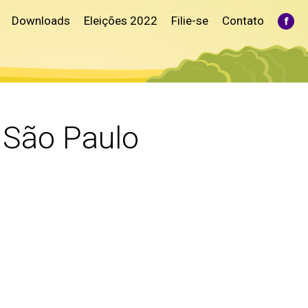
Downloads
Eleições 2022
Filie-se
Contato
Fac
pag
ope
in
ne
win
 São Paulo