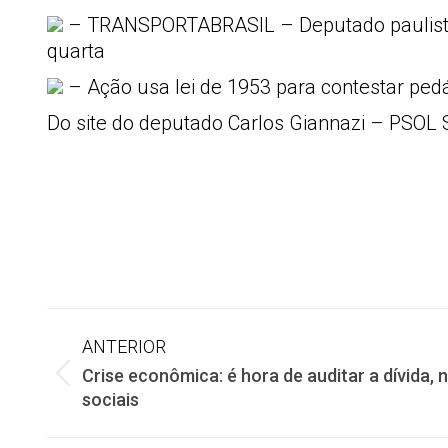
– TRANSPORTABRASIL – Deputado paulista 
quarta
– Ação usa lei de 1953 para contestar ped
Do site do deputado Carlos Giannazi – PSOL
Navegação
ANTERIOR
Crise econômica: é hora de auditar a dívida, 
de
Post
sociais
anterior: