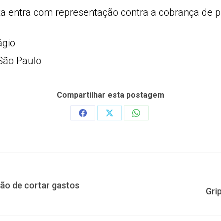
entra com representação contra a cobrança de p
ágio
 São Paulo
Compartilhar esta postagem
Share
Share
Share
on
on
on
Facebook
X
WhatsApp
não de cortar gastos
Próximo
Gri
post: