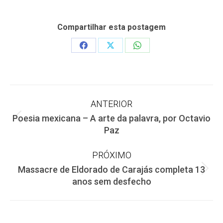
Compartilhar esta postagem
Share
Share
Share
on
on
on
Facebook
X
WhatsApp
Navegação
ANTERIOR
Poesia mexicana – A arte da palavra, por Octavio
de
Post
Paz
anterior:
post:
PRÓXIMO
Massacre de Eldorado de Carajás completa 13
Próximo
anos sem desfecho
post: