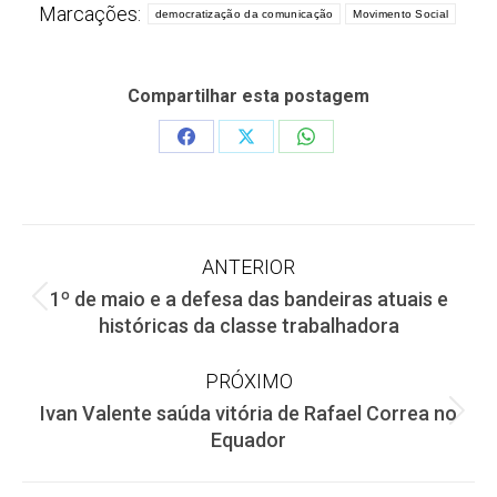
Marcações:
democratização da comunicação
Movimento Social
Compartilhar esta postagem
Share
Share
Share
on
on
on
Facebook
X
WhatsApp
Navegação
ANTERIOR
1º de maio e a defesa das bandeiras atuais e
de
Post
históricas da classe trabalhadora
anterior:
post:
PRÓXIMO
Ivan Valente saúda vitória de Rafael Correa no
Próximo
Equador
post: