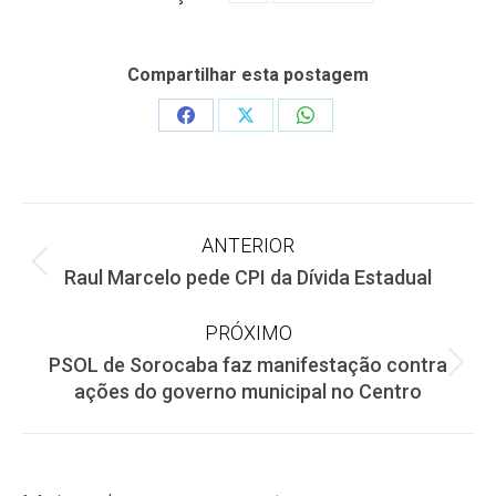
Compartilhar esta postagem
Share
Share
Share
on
on
on
Facebook
X
WhatsApp
Navegação
ANTERIOR
Post
Raul Marcelo pede CPI da Dívida Estadual
de
anterior:
PRÓXIMO
post:
PSOL de Sorocaba faz manifestação contra
Próximo
ações do governo municipal no Centro
post: