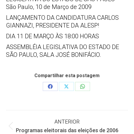
São Paulo, 10 de Março de 2009
LANÇAMENTO DA CANDIDATURA CARLOS
GIANNAZI, PRESIDENTE DA ALESP!
DIA 11 DE MARÇO ÀS 18:00 HORAS
ASSEMBLÉIA LEGISLATIVA DO ESTADO DE
SÃO PAULO, SALA JOSÉ BONIFÁCIO.
Compartilhar esta postagem
Share
Share
Share
on
on
on
Facebook
X
WhatsApp
Navegação
ANTERIOR
Post
Programas eleitorais das eleições de 2006