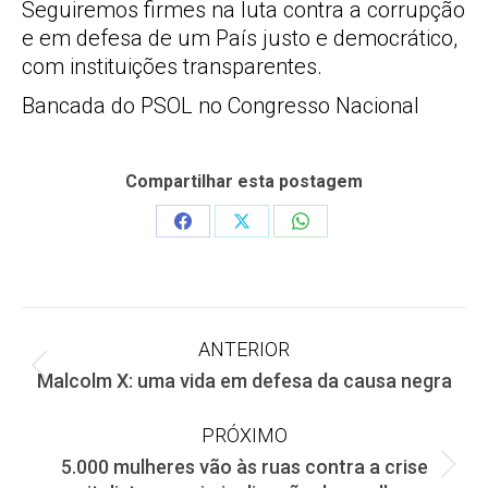
Seguiremos firmes na luta contra a corrupção
e em defesa de um País justo e democrático,
com instituições transparentes.
Bancada do PSOL no Congresso Nacional
Compartilhar esta postagem
Share
Share
Share
on
on
on
Facebook
X
WhatsApp
Navegação
ANTERIOR
Post
Malcolm X: uma vida em defesa da causa negra
de
anterior:
PRÓXIMO
post:
5.000 mulheres vão às ruas contra a crise
Próximo