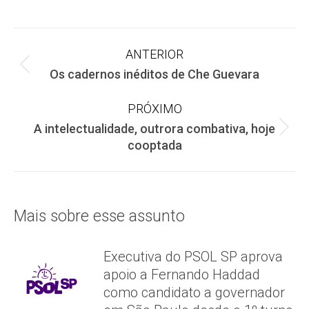
on
on
on
Facebook
X
WhatsApp
Navegação
ANTERIOR
Post
Os cadernos inéditos de Che Guevara
de
anterior:
PRÓXIMO
post:
A intelectualidade, outrora combativa, hoje
Próximo
cooptada
post:
Mais sobre esse assunto
Executiva do PSOL SP aprova
apoio a Fernando Haddad
como candidato a governador