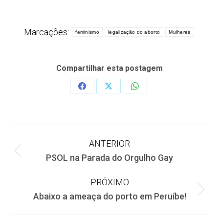
Marcações:
feminismo
legalização do aborto
Mulheres
Compartilhar esta postagem
Share
Share
Share
on
on
on
Facebook
X
WhatsApp
Navegação
ANTERIOR
Post
PSOL na Parada do Orgulho Gay
de
anterior:
PRÓXIMO
post:
Próximo
Abaixo a ameaça do porto em Peruíbe!
post: