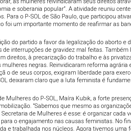
rar, as mulheres reivindicaram seus direitos atrav
nomia e soberania popular”. A atividade reuniu cent
tos. Para o P-SOL de São Paulo, que participou ati
ço foi um importante momento de reafirmar as band
ção do partido a favor da legalização do aborto e
de interrupções de gravidez mal feitas. Também l
m direitos, à precarização do trabalho e às privat
 mulheres negras. Reinvidicaram reforma agrária 
açã o de seus corpos, exigiram liberdade para exe
OL deixaram claro que a luta feminista é fundamen
de Mulheres do P-SOL, Maíra Kubik, a forte presença
 na mobilização. “Sabemos que mesmo as organizaçõ
a Secretaria de Mulheres é esse: é organizar cada 
a para o engajamento nas causas feministas. No fi
buída e trabalhada nos núcleos. Agora tivemos uma 