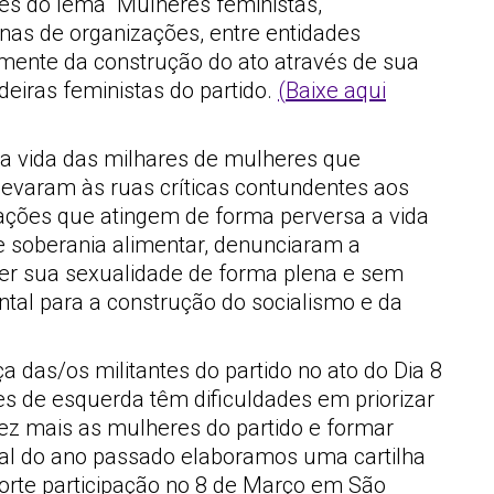
és do lema “Mulheres feministas,
enas de organizações, entre entidades
vamente da construção do ato através de sua
eiras feministas do partido.
(Baixe aqui
 da vida das milhares de mulheres que
evaram às ruas críticas contundentes aos
izações que atingem de forma perversa a vida
e soberania alimentar, denunciaram a
rcer sua sexualidade de forma plena e sem
tal para a construção do socialismo e da
 das/os militantes do partido no ato do Dia 8
es de esquerda têm dificuldades em priorizar
vez mais as mulheres do partido e formar
nal do ano passado elaboramos uma cartilha
forte participação no 8 de Março em São