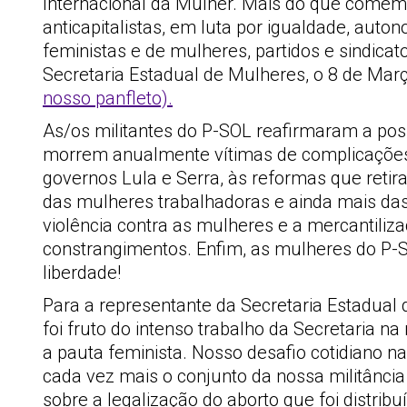
Internacional da Mulher. Mais do que comemo
anticapitalistas, em luta por igualdade, auto
feministas e de mulheres, partidos e sindica
Secretaria Estadual de Mulheres, o 8 de Mar
nosso panfleto).
As/os militantes do P-SOL reafirmaram a posi
morrem anualmente vítimas de complicações 
governos Lula e Serra, às reformas que retira
das mulheres trabalhadoras e ainda mais das
violência contra as mulheres e a mercantiliz
constrangimentos. Enfim, as mulheres do P-S
liberdade!
Para a representante da Secretaria Estadual 
foi fruto do intenso trabalho da Secretaria
a pauta feminista. Nosso desafio cotidiano n
cada vez mais o conjunto da nossa militânci
sobre a legalização do aborto que foi distri