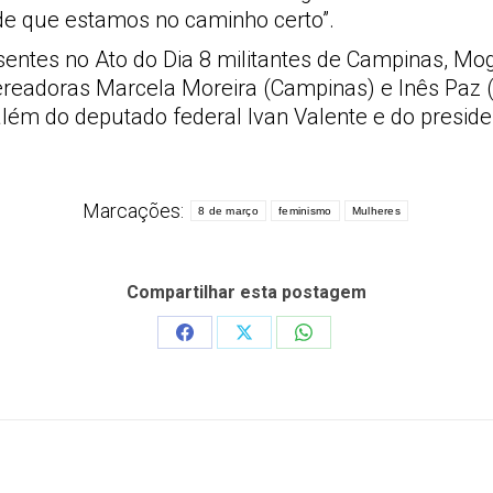
 de que estamos no caminho certo”.
esentes no Ato do Dia 8 militantes de Campinas, Mo
adoras Marcela Moreira (Campinas) e Inês Paz (
além do deputado federal Ivan Valente e do presid
Marcações:
8 de março
feminismo
Mulheres
Compartilhar esta postagem
Share
Share
Share
on
on
on
Facebook
X
WhatsApp
Próximo