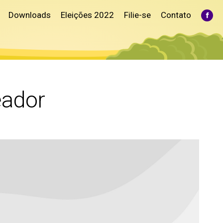
Downloads
Eleições 2022
Filie-se
Contato
Fac
pag
ope
in
ne
win
eador