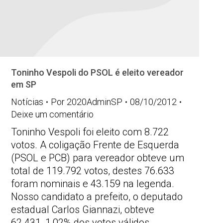
Toninho Vespoli do PSOL é eleito vereador
em SP
Notícias
Por
2020AdminSP
08/10/2012
Deixe um comentário
Toninho Vespoli foi eleito com 8.722
votos. A coligação Frente de Esquerda
(PSOL e PCB) para vereador obteve um
total de 119.792 votos, destes 76.633
foram nominais e 43.159 na legenda.
Nosso candidato a prefeito, o deputado
estadual Carlos Giannazi, obteve
62.431, 1,02% dos votos válidos.