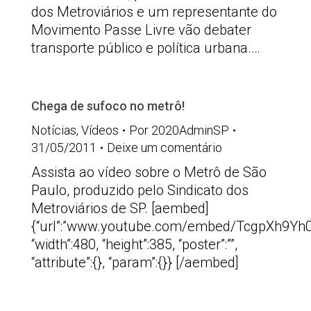
dos Metroviários e um representante do
Movimento Passe Livre vão debater
transporte público e política urbana.…
Chega de sufoco no metrô!
Notícias
,
Vídeos
Por
2020AdminSP
31/05/2011
Deixe um comentário
Assista ao vídeo sobre o Metrô de São
Paulo, produzido pelo Sindicato dos
Metroviários de SP. [aembed]
{“url”:”www.youtube.com/embed/TcgpXh9Yh0
“width”:480, “height”:385, “poster”:””,
“attribute”:{}, “param”:{}} [/aembed]