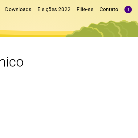
Downloads
Eleições 2022
Filie-se
Contato
Fac
pag
ope
in
ne
win
nico